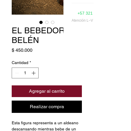
Muñecos Navideños
+57 321 374 7786
Ver todo →
Atención L–V 9am–5pm
EL BEBEDOR DE
BELÉN
Precio
$ 450.000
Cantidad
*
Agregar al carrito
Realizar compra
Esta figura representa a un aldeano 
descansando mientras bebe de un 