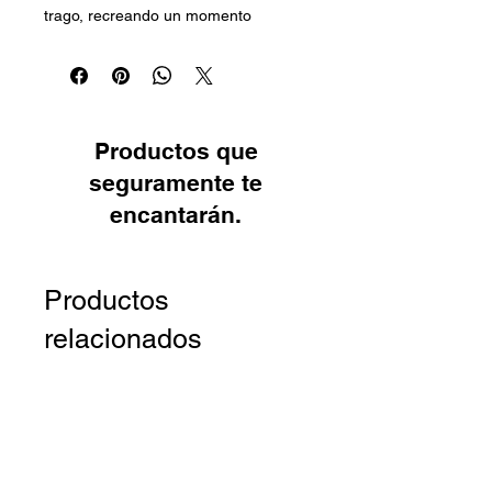
trago, recreando un momento 
cotidiano de la vida en la aldea.
Los detalles en la mesa, las vasijas y 
la vestimenta aportan gran realism
Productos que
seguramente te
encantarán.
Productos
relacionados