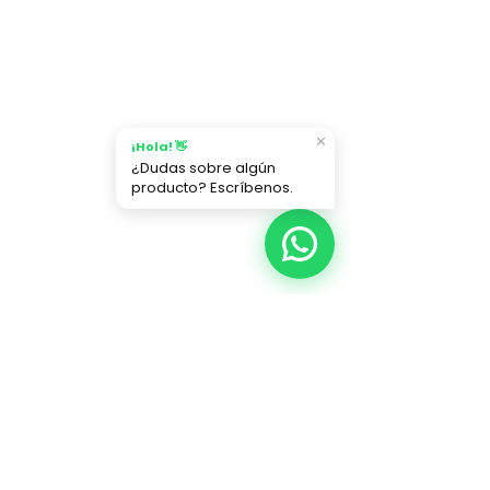
Cambios y devoluciones
Términos y condiciones
Política de privacidad
AYUDA
✕
¡Hola! 👋
¿Dudas sobre algún
¿Cómo comprar?
producto? Escríbenos.
Medios de pago
Garantías
Contáctanos
Mapa del sitio
CATEGORÍAS
Pesebres Premium
Villas Navideñas
Decoración