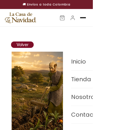
🚚 Envíos a toda Colombia
Volver
Inicio
Tienda
Pesebres Premium
Nosotros
Villas Navideñas
Contacto
Decoración
Figuras de movimiento