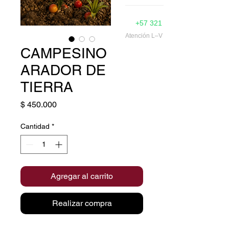
Muñecos Navideños
+57 321 374 7786
Ver todo →
Atención L–V 9am–5pm
CAMPESINO
ARADOR DE
TIERRA
Precio
$ 450.000
Cantidad
*
Agregar al carrito
Realizar compra