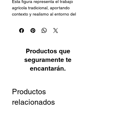
Esta figura representa el trabajo 
agrícola tradicional, aportando 
contexto y realismo al entorno del 
pesebre. Los detalles del arado, las 
plantas y la vestimenta elevan su 
calidad visual.
El movimiento integrado aporta vida 
Productos que
a la escena.
seguramente te
encantarán.
Productos
relacionados