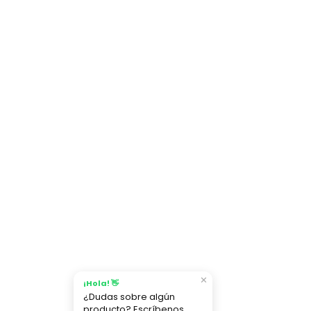
✕
¡Hola! 👋
¿Dudas sobre algún
producto? Escríbenos.