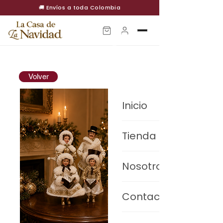
🚚 Envíos a toda Colombia
Volver
Inicio
Tienda
Pesebres Premium
Nosotros
Villas Navideñas
Contacto
Decoración
Figuras de movimiento