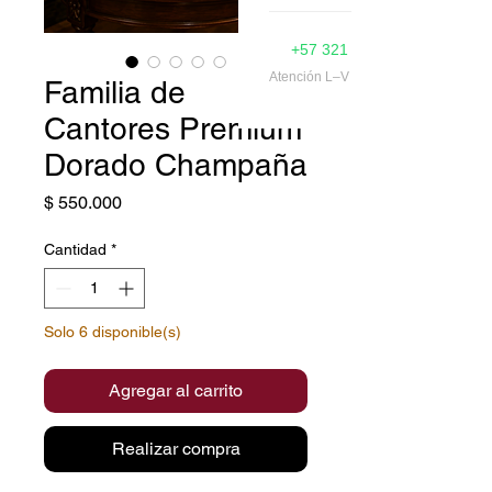
Muñecos Navideños
+57 321 374 7786
Ver todo →
Atención L–V 9am–5pm
Familia de
Cantores Premium
Dorado Champaña
Precio
$ 550.000
Cantidad
*
Solo 6 disponible(s)
Agregar al carrito
Realizar compra