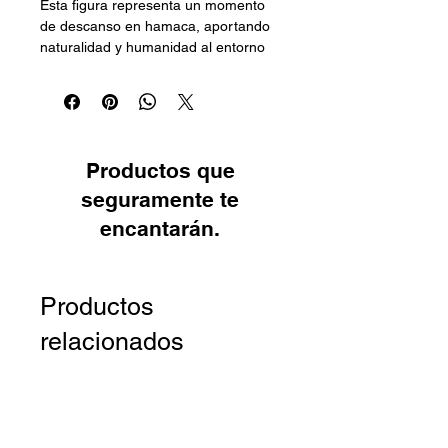
Esta figura representa un momento 
de descanso en hamaca, aportando 
naturalidad y humanidad al entorno 
del pesebre. Los detalles textiles y la 
estructura aportan autenticidad.
El movimiento suave aporta vida y 
realismo.
Productos que
seguramente te
encantarán.
Productos
relacionados