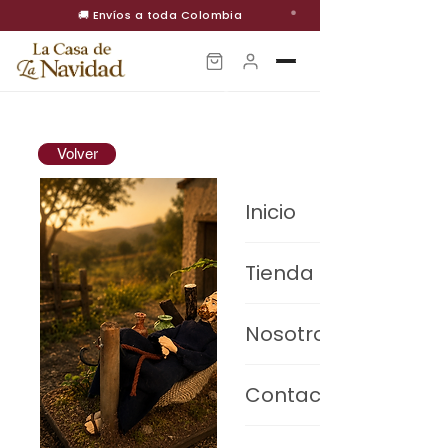
🚚 Envíos a toda Colombia
Volver
Inicio
Tienda
Pesebres Premium
Nosotros
Villas Navideñas
Contacto
Decoración
Figuras de movimiento