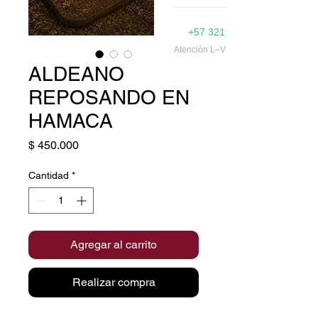
Muñecos Navideños
+57 321 374 7786
Ver todo →
Atención L–V 9am–5pm
ALDEANO
REPOSANDO EN
HAMACA
Precio
$ 450.000
Cantidad
*
Agregar al carrito
Realizar compra